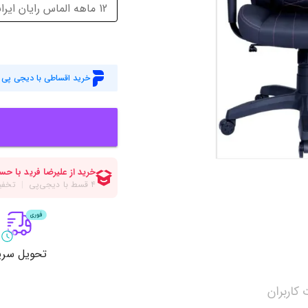
میز گیمینگ
اس
12 ماهه الماس رایان ایرانیان
وبکم
کا
اکسسوری
منب
خرید اقساطی با دیجی پی
کول پد
رم
پاوربانک
سی‌
کابل‌ها
ماد
تحویل سری
کاربران