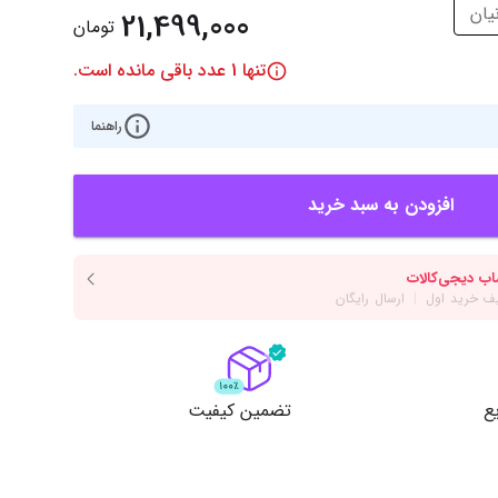
‌اس‌دی
کیبورد
21,499,000
تومان
رت گرافیک
موس
تنها
1
عدد باقی مانده است.
ع تغذیه (پاور)
نمایش همه محصولات
راهنما
پی‌یو
افزودن به سبد خرید
ربرد
ع
تضمین کیفیت