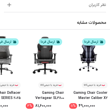
نظر کاربران
محصولات مشابه
ارسال فردا
ارسال فردا
ارسال فر
خرید با دیجی‌کالا
خرید با دیجی‌کالا
خرید با دیجی‌ک
hair DxRacer
Gaming Chair
Gaming Chair Cooler
 SERIES 2025
Vertagear SL3800
Master Caliber X2
...
Audi Edi
0,000
81,600,000
49,000,000
4
%
11
%