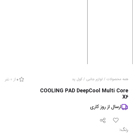
از
0
نفر
همه محصولات
/
لوازم جانبی
/
کول پد
0
COOLING PAD DeepCool Multi Core
X6
ارسال از
روز کاری
رنگ
: