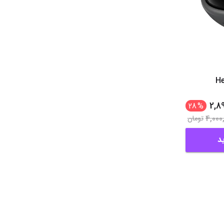
He
2,8
28
%
4,000
تومان
د