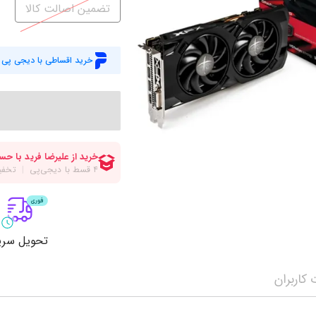
میز گیمینگ
اس
تضمین اصالت کالا
وبکم
کا
اکسسوری
منب
خرید اقساطی با دیجی پی
کول پد
رم
پاوربانک
سی‌
کابل‌ها
ماد
تحویل سری
کاربران