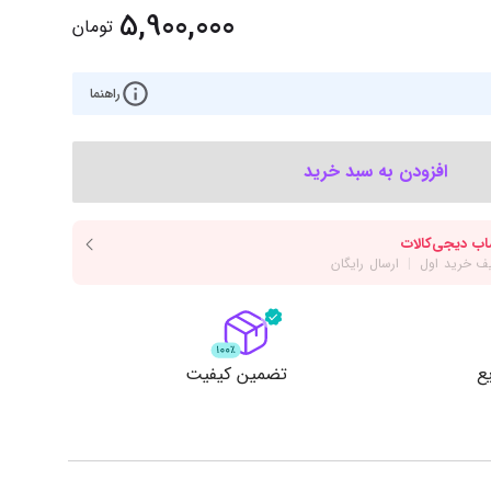
‌اس‌دی
کیبورد
5,900,000
تومان
رت گرافیک
موس
ع تغذیه (پاور)
راهنما
نمایش همه محصولات
افزودن به سبد خرید
پی‌یو
ربرد
ع
تضمین کیفیت