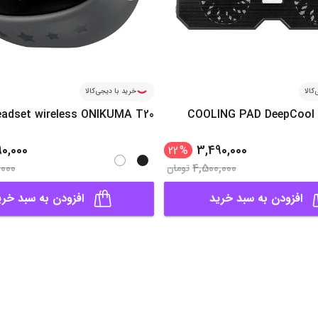
کالا
خرید با دیجی‌کالا
adset wireless ONIKUMA T20
COOLING PAD DeepCool 
90,000
3,490,000
22
%
,000
4,500,000
تومان
افزودن به سبد خرید
افزودن به سبد خری