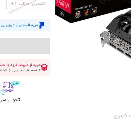
میز گیمینگ
اس
تضمین اصالت کالا
وبکم
کا
اکسسوری
منب
خرید اقساطی با دیجی پی
کول پد
رم
پاوربانک
سی‌
کابل‌ها
ماد
تحویل سری
کاربران