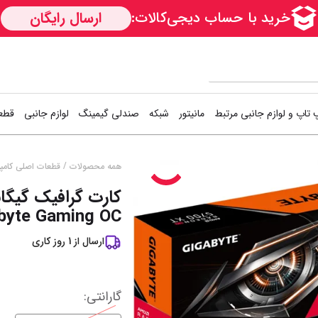
 تاپ و لوازم جانبی مرتبط
مانیتور
شبکه
صندلی گیمینگ
لوازم جانبی
قطعا
کارت شبکه
دسته بازی (گیم
اس
/
همه محصولات
قطعات اصلی کامپی
Access Point
کیبورد و موس (
هار
byte Gaming OC
مودم / روتر
فن کیس
هار
ارسال از
1
روز کاری
سوییچ شبکه
کوله پشتی
کی
خمیر سیلیکون
خن
نمایش همه محصولات
گارانتی
: