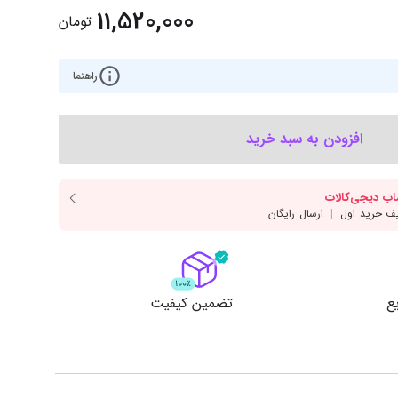
‌اس‌دی
کیبورد
11,520,000
تومان
رت گرافیک
موس
ع تغذیه (پاور)
راهنما
نمایش همه محصولات
افزودن به سبد خرید
پی‌یو
ربرد
ع
تضمین کیفیت