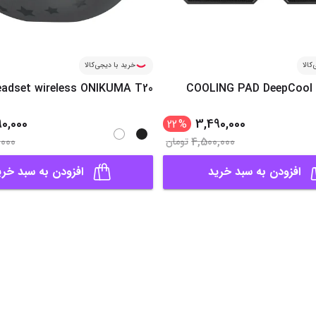
کالا
خرید با دیجی‌کالا
adset wireless ONIKUMA T20
COOLING PAD DeepCool 
90,000
3,490,000
22
%
,000
4,500,000
تومان
افزودن به سبد خرید
افزودن به سبد خری