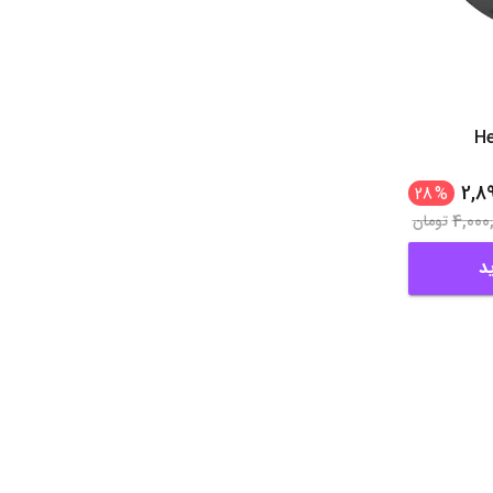
He
2,8
28
%
4,000
تومان
د