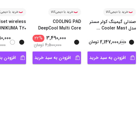
خرید با دیجی‌کالا
خرید با دیجی‌کالا
خرید با دیجی‌ک
صندلی گیمینگ کولر مستر
COOLING PAD
set wireless
مدل Cooler Mast
...
DeepCool Multi Core
ONIKUMA T20
X6
90,000
3,490,000
22
%
2,147,000,000
تومان
4,500,000
تومان
,000
افزودن به سبد خرید
افزودن به سبد خرید
افزودن ب