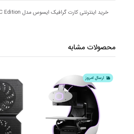
خرید اینترنتی کارت گرافیک ایسوس مدل TUF Gaming GeForce RTX 4090 24GB GDDR6X OG OC Edition
محصولات مشابه
ارسال امروز