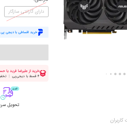
میز گیمینگ
اس
دارای گارانتی سازگار
وبکم
کا
اکسسوری
منب
خرید اقساطی با دیجی پی
کول پد
رم
پاوربانک
سی‌
کابل‌ها
ماد
تحویل سری
کاربران