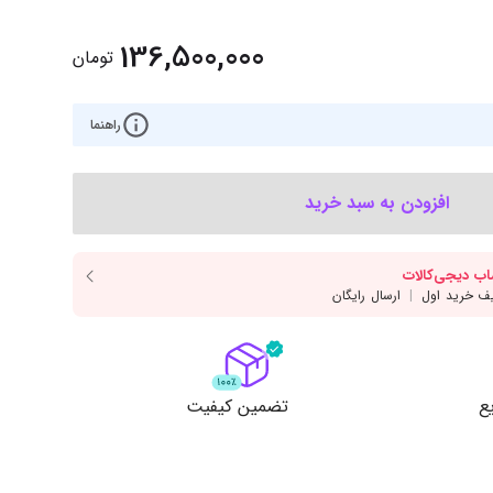
‌اس‌دی
کیبورد
136,500,000
رت گرافیک
موس
تومان
ع تغذیه (پاور)
نمایش همه محصولات
راهنما
پی‌یو
افزودن به سبد خرید
ربرد
ع
تضمین کیفیت