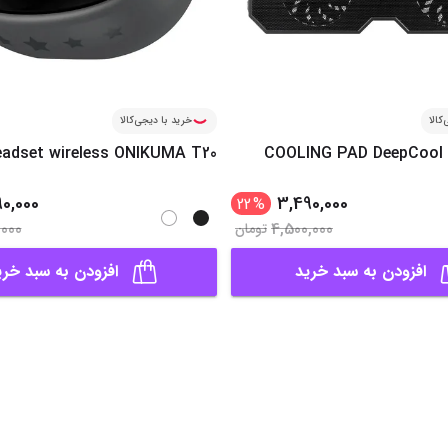
کالا
خرید با دیجی‌کالا
adset wireless ONIKUMA T20
COOLING PAD DeepCool 
90,000
3,490,000
22
%
,000
4,500,000
تومان
افزودن به سبد خرید
افزودن به سبد خری