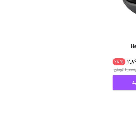
He
2,8
28
%
4,000
تومان
د