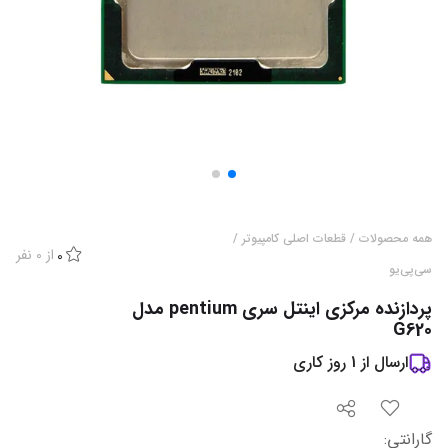
همه محصولات
/
قطعات اصلی کامپیوتر
/
از
0
نفر
0
سی‌پی‌یو
پردازنده مرکزی اینتل سری pentium مدل
G620
ارسال از
1
روز کاری
گارانتی
: