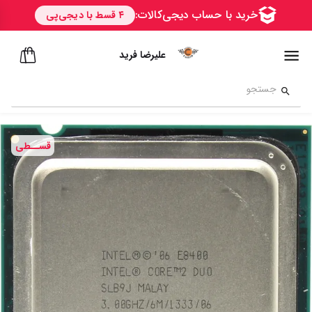
علیرضا فرید
قســطی