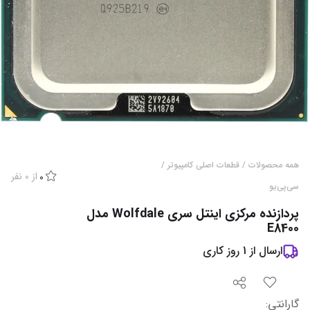
همه محصولات
/
قطعات اصلی کامپیوتر
/
از
0
نفر
0
سی‌پی‌یو
پردازنده مرکزی اینتل سری Wolfdale مدل
E8400
ارسال از
1
روز کاری
گارانتی
: