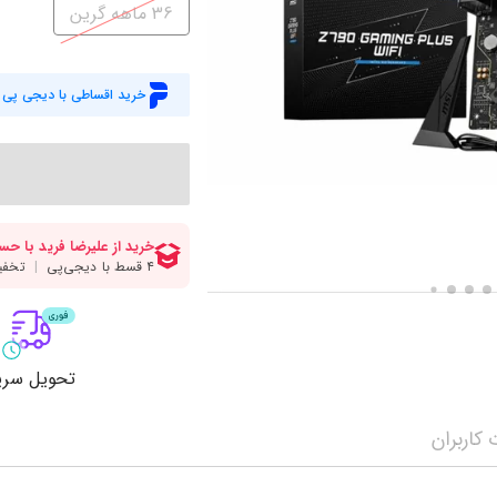
میز گیمینگ
اس
36 ماهه گرین
وبکم
کا
اکسسوری
منب
خرید اقساطی با دیجی پی
کول پد
رم
پاوربانک
سی‌
کابل‌ها
ماد
تحویل سری
کاربران