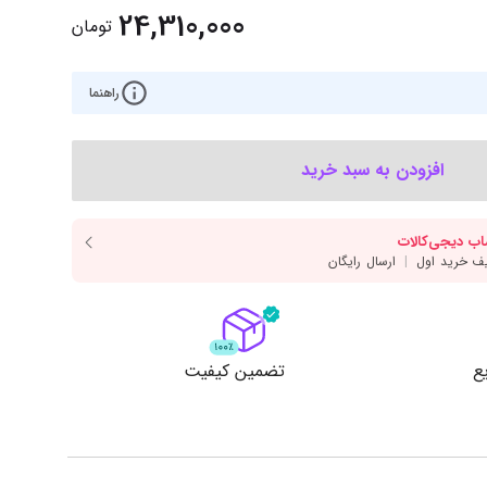
‌اس‌دی
کیبورد
24,310,000
تومان
رت گرافیک
موس
ع تغذیه (پاور)
راهنما
نمایش همه محصولات
افزودن به سبد خرید
پی‌یو
ربرد
ع
تضمین کیفیت