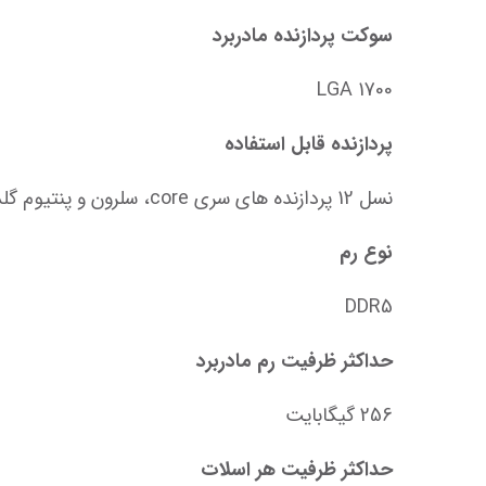
سوکت پردازنده مادربرد
LGA 1700
پردازنده قابل استفاده
نسل 12 پردازنده های سری core، سلرون و پنتیوم گلد اینتل, نسل 13 و 14 سری core پردازنده های اینتل
نوع رم
DDR5
حداکثر ظرفیت رم مادربرد
256 گیگابایت
حداکثر ظرفیت هر اسلات