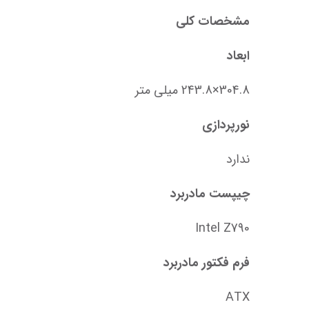
مشخصات کلی
ابعاد
304.8×243.8 میلی متر
نورپردازی
ندارد
چیپست مادربرد
Intel Z790
فرم فکتور مادربرد
ATX