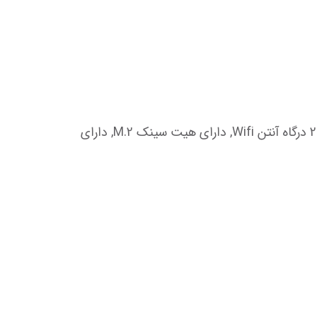
پشتیبانی از ماژول های non-ECC از نوع Un-buffered, پشتیبانی از ویندوز 10 (64 بیت), پشتیبانی از ویندوز 11, دارای 2 درگاه آنتن Wifi, دارای هیت سینک M.2, دارای 