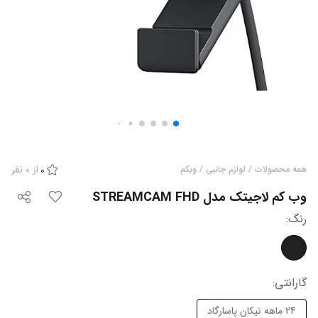
از
0
نفر
همه محصولات
/
لوازم جانبی
/
وبکم
0
وب کم لاجیتک مدل STREAMCAM FHD
رنگ
:
گارانتی
:
24 ماهه نیکان پاسارگاد