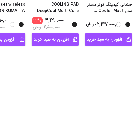
صندلی گیمینگ کولر مستر
COOLING PAD
set wireless
مدل Cooler Mast
...
DeepCool Multi Core
ONIKUMA T20
X6
90,000
3,490,000
22
%
2,147,000,000
تومان
4,500,000
تومان
,000
افزودن به سبد خرید
افزودن به سبد خرید
افزودن ب