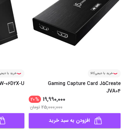
خرید با دیجی‌کالا
خرید با دیجی‌
BW-06D2X-U
Gaming Capture Card J5Create
JVA04
19,990,000
20
%
25,000,000
تومان
افزودن به سبد خرید