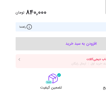
‌اس‌دی
کیبورد
840,000
رت گرافیک
موس
تومان
ع تغذیه (پاور)
نمایش همه محصولات
راهنما
پی‌یو
افزودن به سبد خرید
ربرد
ع
تضمین کیفیت