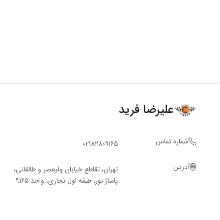
علیرضا فرید
شماره تماس
02182809165
آدرس
تهران، تقاطع خیابان ولیعصر و طالقانی،
پاساژ نور، طبقه اول تجاری، واحد 9165