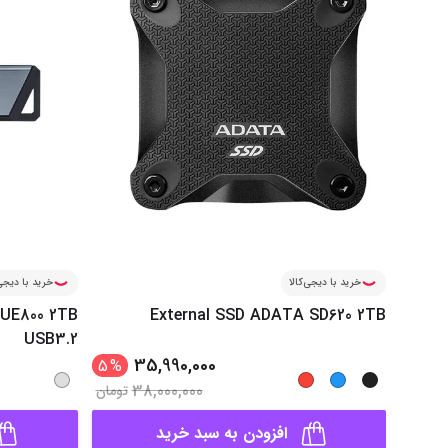
خرید با دیجی‌کالا
خرید با دیجی‌
UE800 2TB
External SSD ADATA SD620 2TB
USB3.2
35,990,000
5
%
38,000,000
تومان
افزودن به سبد خرید