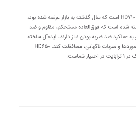
هارد دیسک HD650 نمونه‌ای دیگر از هاردهای تحسین برانگیز ضد ضربه کمپانی ای دیتا است که پس از مدل پرفروش HD710 است که سال گذشته به بازار عرضه شده بود، 
به تازگی (اوایل سال 2014) به بازار عرضه گردیده است. بدنه این هارد دیسک از سه لایه مواد سیلیکونی و اکریلیک ساخته شده است که فوق‌العاده مستحکم، مقاوم و ضد 
خش است و این هارد را برای کاربرانی که همیشه در حال حرکت هستند و سبک زندگی فعال و پر جنب وجوشی دارند و به عملکرد ضد ضربه بودن نیاز دارند، ایده‌آل ساخته 
است. همانطور که گفتیم این هارد دیسک به صورتی طراحی شده است تا از اطلاعات ارزشمنده ذخیره شده در مقابل برخوردها و ضربات ناگهانی، محافظت کند. HD650 