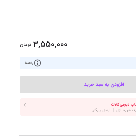
‌اس‌دی
کیبورد
رت گرافیک
موس
ع تغذیه (پاور)
نمایش همه محصولات
3,550,000
تومان
پی‌یو
راهنما
ربرد
افزودن به سبد خرید