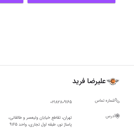
علیرضا فرید
شماره تماس
02182809165
آدرس
تهران، تقاطع خیابان ولیعصر و طالقانی،
پاساژ نور، طبقه اول تجاری، واحد 9165