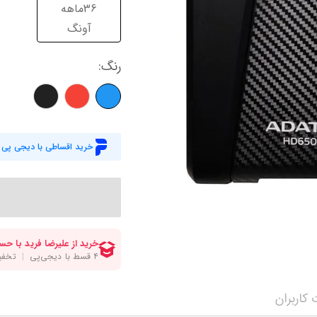
میز گیمینگ
اس
36ماهه
آونگ
وبکم
کا
اکسسوری
منب
رنگ
:
کول پد
رم
پاوربانک
سی‌
خرید اقساطی با دیجی پی
کابل‌ها
ماد
کاربران