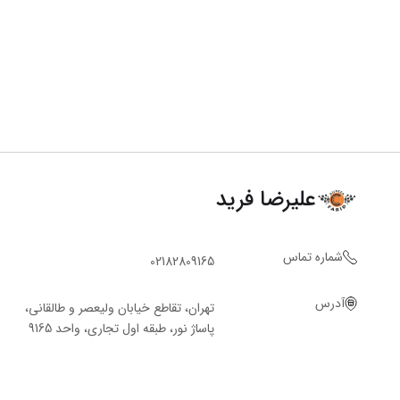
علیرضا فرید
شماره تماس
02182809165
آدرس
تهران، تقاطع خیابان ولیعصر و طالقانی،
پاساژ نور، طبقه اول تجاری، واحد 9165