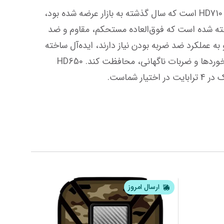
هارد دیسک HD650 نمونه‌ای دیگر از هاردهای تحسین برانگیز ضد ضربه کمپانی ای دیتا است که پس از مدل پرفروش HD710 است که سال گذشته به بازار عرضه شده بود، 
به تازگی (اوایل سال 2014) به بازار عرضه گردیده است. بدنه این هارد دیسک از سه لایه مواد سیلیکونی و اکریلیک ساخته شده است که فوق‌العاده مستحکم، مقاوم و ضد 
خش است و این هارد را برای کاربرانی که همیشه در حال حرکت هستند و سبک زندگی فعال و پر جنب وجوشی دارند و به عملکرد ضد ضربه بودن نیاز دارند، ایده‌آل ساخته 
است. همانطور که گفتیم این هارد دیسک به صورتی طراحی شده است تا از اطلاعات ارزشمنده ذخیره شده در مقابل برخوردها و ضربات ناگهانی، محافظت کند. HD650 
ارسال امروز