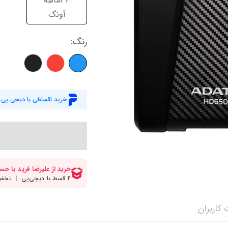
36ماهه
میز گیمینگ
اس
آونگ
وبکم
کا
رنگ
:
اکسسوری
منب
کول پد
رم
پاوربانک
سی‌
خرید اقساطی با دیجی پی
کابل‌ها
ماد
کاربران