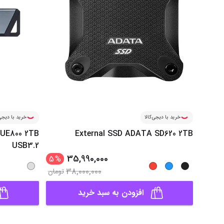
خرید با دیجی‌کالا
خرید با دیجی‌
UE800 2TB
External SSD ADATA SD620 2TB
USB3.2
35,990,000
5
%
38,000,000
تومان
افزودن به سبد خرید