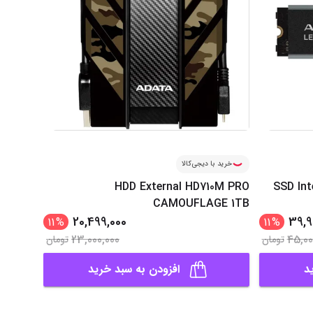
خرید با دیجی‌کالا
HDD External HD710M PRO
SSD In
CAMOUFLAGE 1TB
20,499,000
39,9
11
%
11
%
23,000,000
45,00
تومان
تومان
د
افزودن به سبد خرید