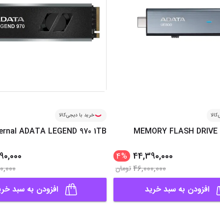
کالا
خرید با دیجی‌کالا
ternal ADATA LEGEND 970 1TB
MEMORY FLASH DRIVE 
90,000
44,390,000
4
%
0,000
46,000,000
تومان
افزودن به سبد خرید
افزودن به سبد خری