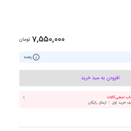
‌اس‌دی
کیبورد
رت گرافیک
موس
ع تغذیه (پاور)
نمایش همه محصولات
7,550,000
تومان
پی‌یو
راهنما
ربرد
افزودن به سبد خرید