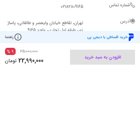
شماره تماس
02182809165
آدرس
تهران، تقاطع خیابان ولیعصر و طالقانی، پاساژ
نور، طبقه اول تجاری، واحد 9165
خرید اقساطی با دیجی پی
راهنما
25,000,000
%
9
افزودن به سبد خرید
22,990,000
تومان