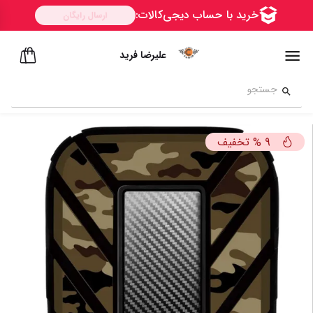
علیرضا فرید
تخفیف
%
9
ســــریع