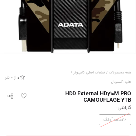
همه محصولات
/
قطعات اصلی کامپیوتر
/
از
0
نفر
0
هارد اکسترنال
HDD External HD710M PRO
CAMOUFLAGE 2TB
گارانتی
:
36ماهه آونگ