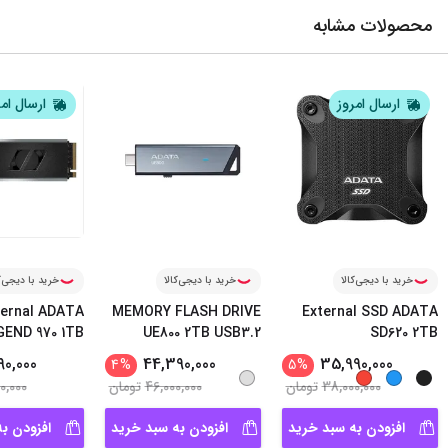
محصولات مشابه
ارسال امروز
ارسال ام
خرید با دیجی‌کالا
خرید با دیجی‌کالا
خرید با دیجی‌ک
ternal ADATA
MEMORY FLASH DRIVE
External SSD ADATA
GEND 970 1TB
UE800 2TB USB3.2
SD620 2TB
90,000
44,390,000
35,990,000
4
%
5
%
38,000,000
تومان
46,000,000
تومان
0,000
افزودن به سبد خرید
افزودن به سبد خرید
افزودن ب