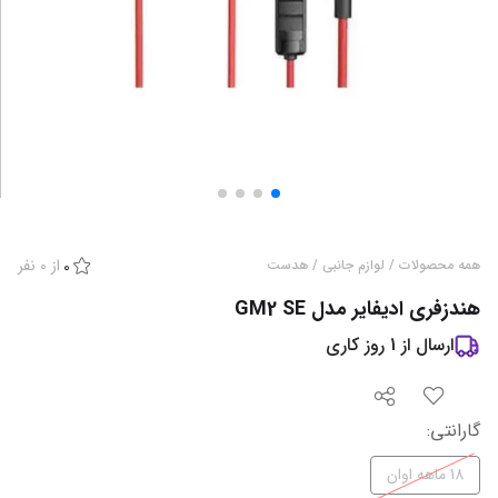
از
0
نفر
همه محصولات
/
لوازم جانبی
/
هدست
0
هندزفری ادیفایر مدل GM2 SE
ارسال از
1
روز کاری
گارانتی
:
18 ماهه اوان