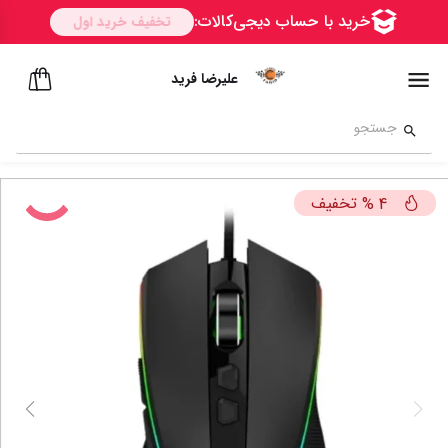
علیرضا فرید
تخفیف
%
4