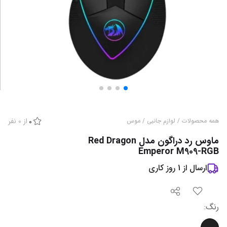
از
0
نفر
همه محصولات
/
لوازم جانبی
/
موس
0
ماوس رد دراگون مدل Red Dragon
Emperor M909-RGB
ارسال از
1
روز کاری
رنگ
: