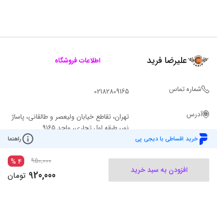
علیرضا فرید
اطلاعات فروشگاه
شماره تماس
02182809165
آدرس
تهران، تقاطع خیابان ولیعصر و طالقانی، پاساژ
نور، طبقه اول تجاری، واحد 9165
خرید اقساطی با دیجی پی
راهنما
950,000
%
4
افزودن به سبد خرید
920,000
تومان