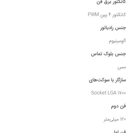
کانکتور برق فن
کانکتور 4 پین PWM
جنس رادیاتور
آلومینیوم
جنس بلوک تماس
مس
سازگار با سوکت‌های
Socket LGA 1700
فن دوم
120 میلی‌متر
فن اول