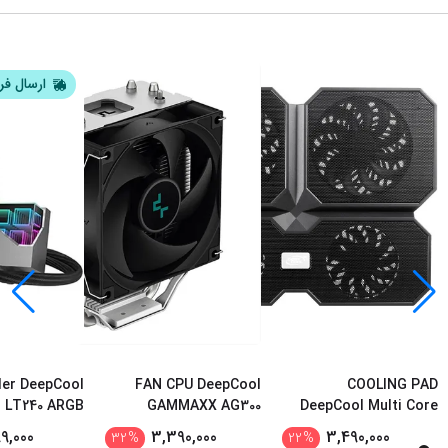
ارسال فر
ler DeepCool
FAN CPU DeepCool
COOLING PAD
LT240 ARGB
GAMMAXX AG300
DeepCool Multi Core
X6
9,000
3,390,000
3,490,000
32
%
22
%