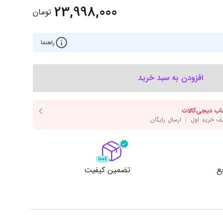
‌اس‌دی
کیبورد
23,998,000
تومان
رت گرافیک
موس
ع تغذیه (پاور)
راهنما
نمایش همه محصولات
افزودن به سبد خرید
پی‌یو
ربرد
ع
تضمین کیفیت