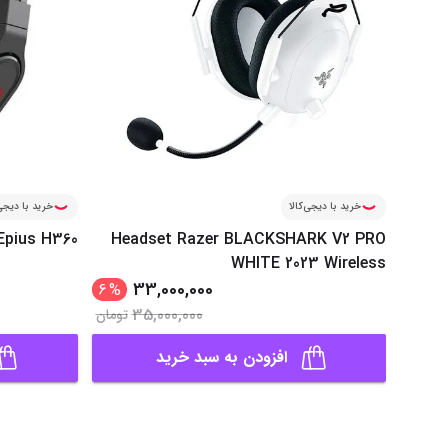
خرید با دیجی‌کالا
خرید با دیجی‌
Epius H360
Headset Razer BLACKSHARK V2 PRO
WHITE 2023 Wireless
33,000,000
6
%
35,000,000
تومان
افزودن به سبد خرید