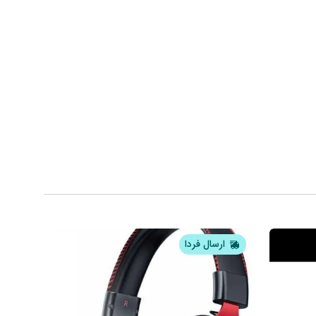
ارسال فردا
ار