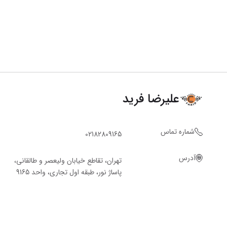
علیرضا فرید
شماره تماس
02182809165
آدرس
تهران، تقاطع خیابان ولیعصر و طالقانی،
پاساژ نور، طبقه اول تجاری، واحد 9165