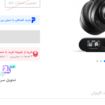
میز گیمینگ
اس
تضمین اصالت کالا
وبکم
کا
اکسسوری
منب
خرید اقساطی با دیجی پی
کول پد
رم
پاوربانک
سی‌
کابل‌ها
ماد
تحویل سری
کاربران