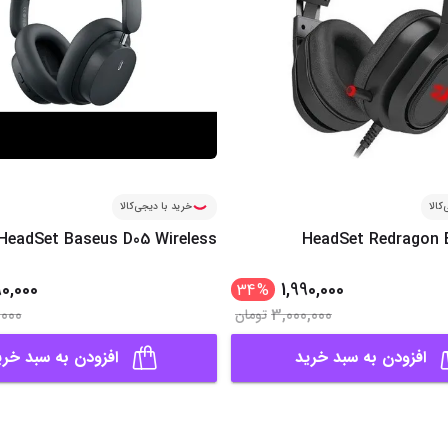
کالا
خرید با دیجی‌کالا
HeadSet Baseus D05 Wireless
HeadSet Redragon 
0,000
1,990,000
34
%
,000
3,000,000
تومان
افزودن به سبد خرید
افزودن به سبد خری