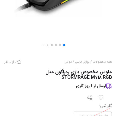
از
0
نفر
همه محصولات
/
لوازم جانبی
/
موس
0
ماوس مخصوص بازی ردراگون مدل
STORMRAGE M718 RGB
ارسال از
1
روز کاری
گارانتی
: