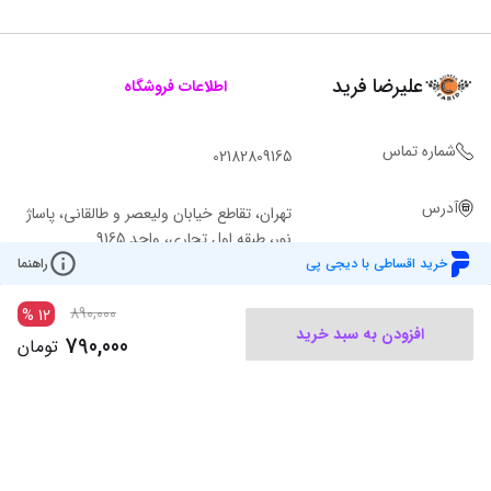
علیرضا فرید
اطلاعات فروشگاه
شماره تماس
02182809165
آدرس
تهران، تقاطع خیابان ولیعصر و طالقانی، پاساژ
نور، طبقه اول تجاری، واحد 9165
خرید اقساطی با دیجی پی
راهنما
890,000
%
12
افزودن به سبد خرید
790,000
تومان