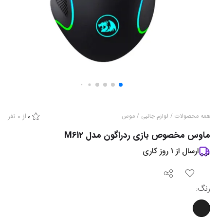
از
0
نفر
همه محصولات
/
لوازم جانبی
/
موس
0
ماوس مخصوص بازی ردراگون مدل M612
ارسال از
1
روز کاری
رنگ
: