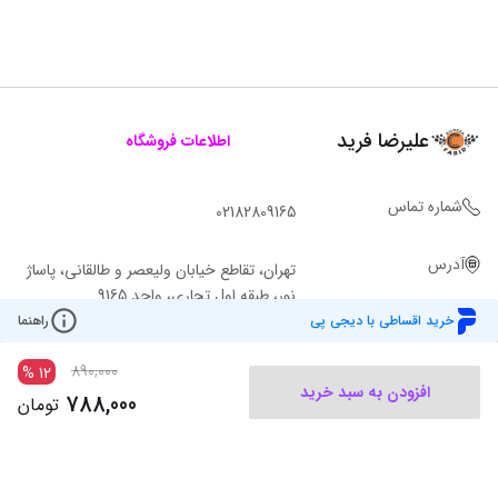
علیرضا فرید
اطلاعات فروشگاه
شماره تماس
02182809165
آدرس
تهران، تقاطع خیابان ولیعصر و طالقانی، پاساژ
نور، طبقه اول تجاری، واحد 9165
خرید اقساطی با دیجی پی
راهنما
890,000
%
12
افزودن به سبد خرید
788,000
تومان