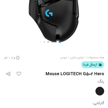
از
0
نفر
همه محصولات
/
لوازم جانبی
/
موس
0
ارسال فردا
Mouse LOGITECH G502 Hero
رنگ
:
گارانتی
: