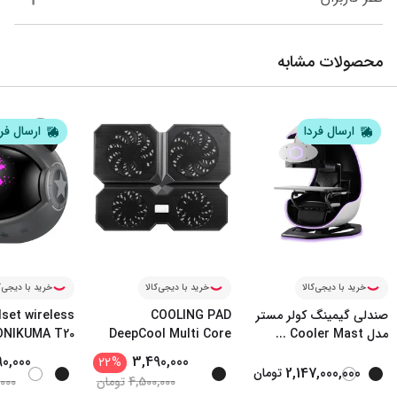
محصولات مشابه
ارسال فردا
ارسال فر
خرید با دیجی‌کالا
خرید با دیجی‌کالا
خرید با دیجی‌ک
صندلی گیمینگ کولر مستر
COOLING PAD
set wireless
مدل Cooler Mast
...
DeepCool Multi Core
ONIKUMA T20
X6
90,000
3,490,000
22
%
2,147,000,000
تومان
4,500,000
تومان
,000