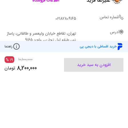
علیرضا فرید
اطلاعات فروشگاه
شماره تماس
02182809165
آدرس
تهران، تقاطع خیابان ولیعصر و طالقانی، پاساژ
نور، طبقه اول تجاری، واحد 9165
خرید اقساطی با دیجی پی
راهنما
10,100,000
%
19
افزودن به سبد خرید
8,200,000
تومان