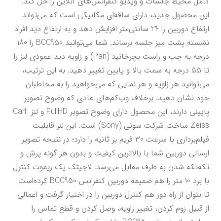
کامل محیط جلسات و ویدیو کنفرانس‌های آنلاین را حل کند. 
این محصول جدید، دارای ساقه‌ای مکانیکی است که می‌تواند 
ارتفاع دوربین را 24 سانتی‌متر افزایش دهد و به ارتفاع دید افراد 
نشسته پشت میز جلسه برساند. شما می‌توانید BCC950 را 180 
درجه به چپ و راست بچرخانید (Pan) و زاویه دید عمودی لنز را 
تا 55 درجه به سمت بالا و پایین تغییر دهید. به این ترتیب، 
می‌توانید هر زاویه و هر نمایی که می‌خواهید را به مخاطبان 
خود نشان دهید. برخلاف وب‌کم‌های عادی که وضوح تصویر 
پایینی دارند، این محصول دارای وضوح تصویر FullHD و لنز Carl 
Zeiss ساخت شرکت سونی (Sony) است. این لنز قابلیت 
فیلم‌برداری با سرعت 30 فریم بر ثانیه را دارد؛ در نتیجه تصویر 
ارسالی دوربین شما با بالاترین کیفیت و بدون هر گونه پرش و 
تکه‌تکه شدن به طرف مقابل می‌رسد. لاجیتک یک ریموت کنترل 
با برد 10 متر را هم ضمیمه دوربین کنفرانس BCC950 کرده‌است 
تا بتوان از راه دور هم کنترل دوربین را در اختیار گرفت و اعمالی 
از قبیل زوم کردن، تغییر زاویه، وصل کردن و قطع تماس را 