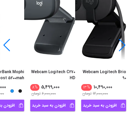
rBank Mophi
Webcam Logitech C270
Webcam Logitech Brio
ost 5200mah
HD
90
000
5,499,000
10,490,000
8
%
13
%
12,000,000
تومان
6,000,000
تومان
000
افزودن به سبد خرید
افزودن به سبد خرید
افزودن ب