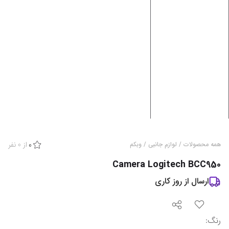
از
0
نفر
همه محصولات
/
لوازم جانبی
/
وبکم
0
Camera Logitech BCC950
ارسال از
روز کاری
رنگ
: