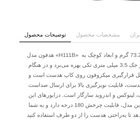
ران
مشخصات محصول
توضیحات محصول
هدفون مدل «H111B» محصولی از برند مطرح «لاجیتک» است که به‌صورت روگوشی طراحی شده است. این هدست با وزن معادل 73.2 گرم و ابعاد کوچک به 
وسیله‌ی سیم و جک 3.5 میلی‌متری به گوشی یا رایانه متصل می‌شود. البته توجه داشته باشید که این محصول از جک 3.5 میلی متری تکی بهره می‌برد و در هنگام 
اتصال به رایانه یا هدفون آن فعال می‌شود یا میکروفون آن، مگر اینکه از تبدیل‌های یک به دو استفاده شود. محل قرارگیری میکروفون روی کاپ هدست است و 
حساسیت بالا و فرکانس پاسخ‌گویی 100 تا 16000 هرتز را به شما ارائه می‌دهد. از ویژگی‌های میکروفون این هدست، قابلیت نویزگیری بالا برای ارسال صداست 
که موجب شده درصد شفافیت صدا از دیگر رقبا بیشتر باشد. این هدست با اکثر سیستم‌عامل‌ها مانند ویندور، مک، لینوکس و اندروید سازگار است. درایورهای این 
این محصول با پاسخ فرکانسی 20 تا 20000 هرتز، صدایی شفاف و استریو را به شما ارایه می‌دهد. میکروفون این مدل، قابلیت چرخش 180 درجه دارد و به شما 