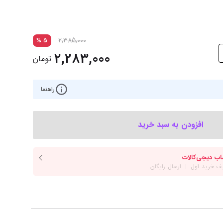
‌اس‌دی
کیبورد
رت گرافیک
موس
2,385,000
%
5
ع تغذیه (پاور)
نمایش همه محصولات
2,283,000
تومان
پی‌یو
راهنما
ربرد
افزودن به سبد خرید