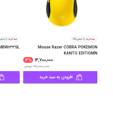
خرید با دیجی‌کالا
خرید با دیجی‌
HMBW133SL
Mouse Razer COBRA POKEMON
KANTO EDITIOMN
14,700,000
14
%
17,000,000
تومان
افزودن به سبد خرید