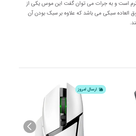
موس گیمینگ هایپرایکس مدل پلاسفایر هیست یک موس گیمینگ بی عیب نقص می باشد و وزن آن بدون کابل 59 گرم است و به جرات می توان گفت این موس یکی از  
سبکترین موس های گیمینگ دنیا است. این موس با طراحی خاص و سوراخ های شش ضلعی شبیه لانه زنبور موس فوق العاده سبکی می باشد که علاوه بر سبک بودن آن 
د.
ارسال امروز
ار