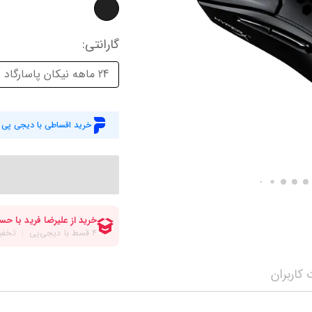
میز گیمینگ
اس
وبکم
کا
گارانتی
:
اکسسوری
منب
24 ماهه نیکان پاسارگاد
کول پد
رم
پاوربانک
سی‌
خرید اقساطی با دیجی پی
کابل‌ها
ماد
کاربران