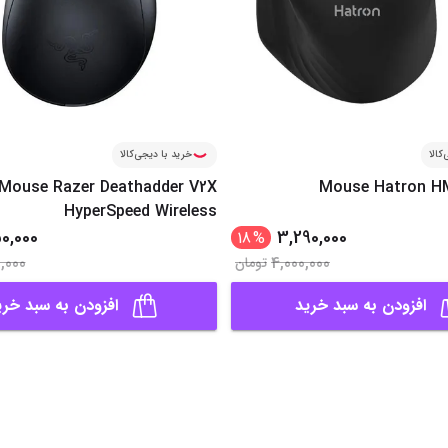
کالا
خرید با دیجی‌کالا
Mouse Razer Deathadder V2X
Mouse Hatron 
HyperSpeed Wireless
0,000
3,290,000
18
%
0,000
4,000,000
تومان
افزودن به سبد خرید
افزودن به سبد خری