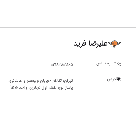
علیرضا فرید
شماره تماس
02182809165
آدرس
تهران، تقاطع خیابان ولیعصر و طالقانی،
پاساژ نور، طبقه اول تجاری، واحد 9165