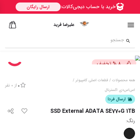
علیرضا فرید
تخفیف
%
8
همه محصولات
/
قطعات اصلی کامپیوتر
/
از
0
نفر
0
اس‌اس‌دی اکسترنال
ارسال فردا
SSD External ADATA SE770G 1TB
رنگ
: