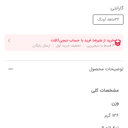
گارانتی
:
36ماهه آونگ
توضیحات محصول
مشخصات کلی
وزن
136 گرم