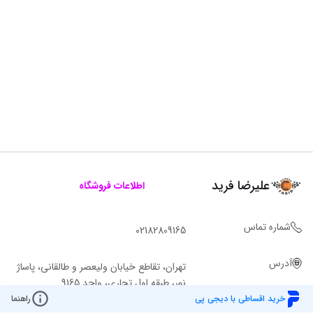
علیرضا فرید
اطلاعات فروشگاه
شماره تماس
02182809165
آدرس
تهران، تقاطع خیابان ولیعصر و طالقانی، پاساژ
نور، طبقه اول تجاری، واحد 9165
خرید اقساطی با دیجی پی
راهنما