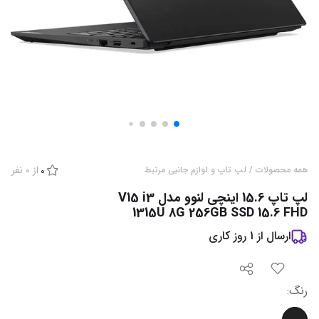
از
0
نفر
همه محصولات
/
لپ تاپ و لوازم جانبی مرتبط
0
لپ تاپ 15.6 اینچی لنوو مدل V15 i3
1315U 8G 256GB SSD 15.6 FHD
ارسال از
1
روز کاری
رنگ
: