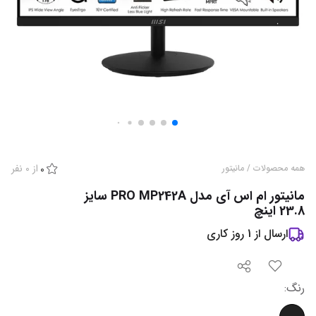
از
0
نفر
همه محصولات
/
مانیتور
0
مانیتور ام اس آی مدل PRO MP242A سایز
23.8 اینچ
ارسال از
1
روز کاری
رنگ
: