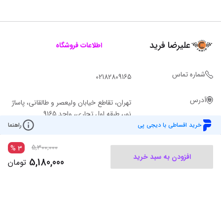
علیرضا فرید
اطلاعات فروشگاه
شماره تماس
02182809165
آدرس
تهران، تقاطع خیابان ولیعصر و طالقانی، پاساژ
نور، طبقه اول تجاری، واحد 9165
خرید اقساطی با دیجی پی
راهنما
5,300,000
%
3
افزودن به سبد خرید
5,180,000
تومان