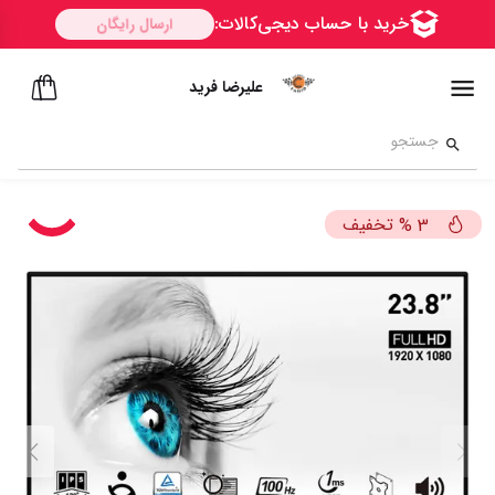
علیرضا فرید
تخفیف
%
3