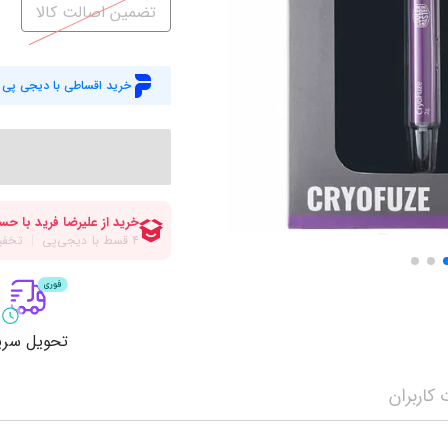
میز گیمینگ
اس
تضمین اصالت کالا
وبکم
کا
اکسسوری
منب
خرید اقساطی با دیجی پی
کول پد
رم
پاوربانک
سی‌
کابل‌ها
ماد
تحویل سری
کاربران