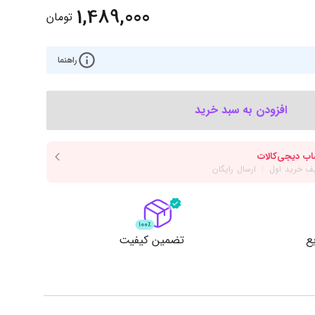
‌اس‌دی
کیبورد
1,489,000
تومان
رت گرافیک
موس
ع تغذیه (پاور)
راهنما
نمایش همه محصولات
افزودن به سبد خرید
پی‌یو
ربرد
ع
تضمین کیفیت