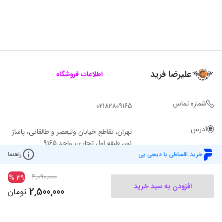
علیرضا فرید
اطلاعات فروشگاه
شماره تماس
02182809165
آدرس
تهران، تقاطع خیابان ولیعصر و طالقانی، پاساژ
نور، طبقه اول تجاری، واحد 9165
خرید اقساطی با دیجی پی
راهنما
4,090,000
%
39
افزودن به سبد خرید
2,500,000
تومان