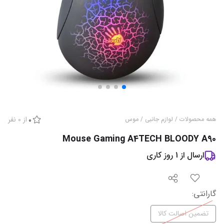
از
0
نفر
همه محصولات
/
لوازم جانبی
/
موس
0
Mouse Gaming A4TECH BLOODY A90
ارسال از
1
روز کاری
گارانتی
:
تضمین اصالت کالا