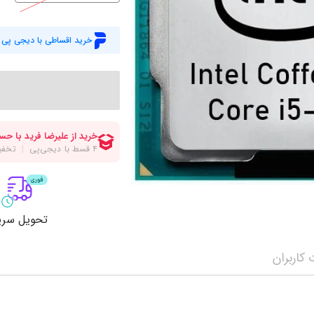
میز گیمینگ
اس
وبکم
کا
خرید اقساطی با دیجی پی
اکسسوری
منب
کول پد
رم
پاوربانک
سی‌
کابل‌ها
ماد
تحویل سری
کاربران