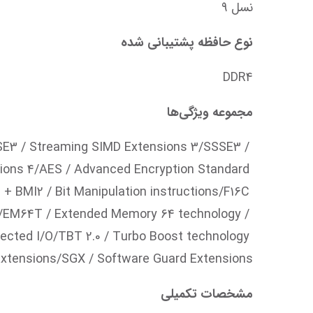
نسل 9
نوع حافظه پشتیبانی شده
DDR4
مجموعه ویژگی‌ها
SE3 / Streaming SIMD Extensions 3/SSSE3 / 
ions 4/AES / Advanced Encryption Standard 
 BMI2 / Bit Manipulation instructions/F16C 
ns/EM64T / Extended Memory 64 technology / 
irected I/O/TBT 2.0 / Turbo Boost technology 
Extensions/SGX / Software Guard Extensions
مشخصات تکمیلی