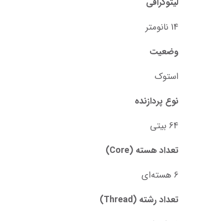
لیتوگرافی
14 نانومتر
وضعیت
استوک
نوع پردازنده
64 بیتی
تعداد هسته (Core)
6 هسته‌ای
تعداد رشته (Thread)