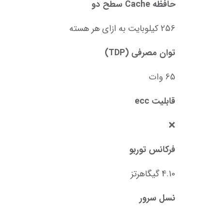
حافظه Cache سطح دو
256 کیلوبایت به ازای هر هسته
توان مصرفی (TDP)
65 وات
قابلیت ecc
❌
فرکانس توربو
4.10 گیگاهرتز
نسل سرور