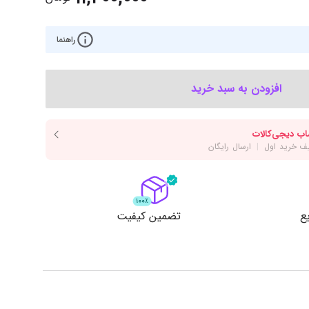
‌اس‌دی
کیبورد
رت گرافیک
موس
راهنما
ع تغذیه (پاور)
نمایش همه محصولات
افزودن به سبد خرید
پی‌یو
ربرد
ع
تضمین کیفیت