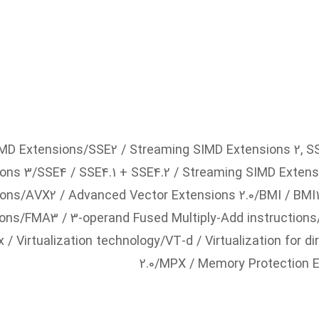
MD Extensions/SSE2 / Streaming SIMD Extensions 2, S
ns 3/SSE4 / SSE4.1 + SSE4.2 / Streaming SIMD Extens
ns/AVX2 / Advanced Vector Extensions 2.0/BMI / BMI1 +
uctions/FMA3 / 3-operand Fused Multiply-Add instructio
x / Virtualization technology/VT-d / Virtualization for d
2.0/MPX / Memory Protection 