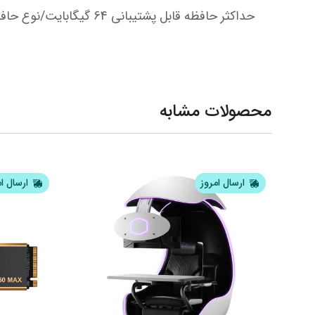
حداکثر حافظه قابل پشتیبانی 64 گیگابایت/نوع حافظه DDR4-2666/پشتیبانی از چینش 2 کاناله/دارای 16 مسیر PCI Express
محصولات مشابه
ارسال امروز
ارسال ا