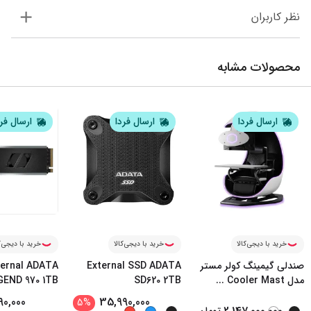
نظر کاربران
محصولات مشابه
ارسال فردا
ارسال فردا
ارسال فر
خرید با دیجی‌کالا
خرید با دیجی‌کالا
خرید با دیجی‌ک
صندلی گیمینگ کولر مستر
External SSD ADATA
ternal ADATA
مدل Cooler Mast
...
SD620 2TB
GEND 970 1TB
90,000
35,990,000
5
%