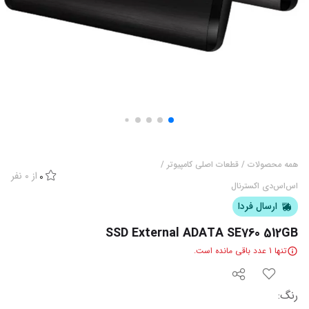
همه محصولات
/
قطعات اصلی کامپیوتر
/
از
0
نفر
0
اس‌اس‌دی اکسترنال
ارسال فردا
SSD External ADATA SE760 512GB
تنها
1
عدد باقی مانده است.
رنگ
: