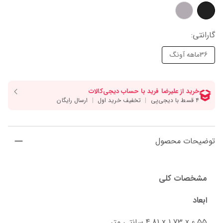
گارانتی
:
36ماهه آونگ
توضیحات محصول
مشخصات کلی
ابعاد
‎4.81 x 1.73 x 0.55 سانتی متر