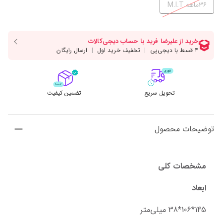
36ماهه M.I.T
تحویل سریع
تضمین کیفیت
توضیحات محصول
مشخصات کلی
ابعاد
145*106*38 میلی‌متر