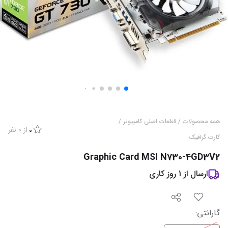
همه محصولات
/
قطعات اصلی کامپیوتر
/
از
0
نفر
0
کارت گرافیک
Graphic Card MSI N730-4GD3V2
ارسال از
1
روز کاری
گارانتی
: