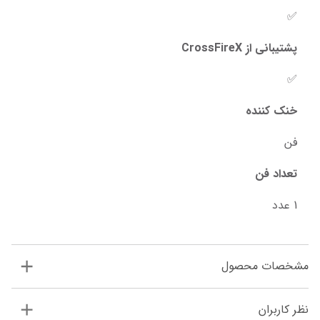
✅
پشتیبانی از CrossFireX
✅
خنک‌ کننده
فن
تعداد فن
1 عدد
مشخصات محصول
نظر کاربران