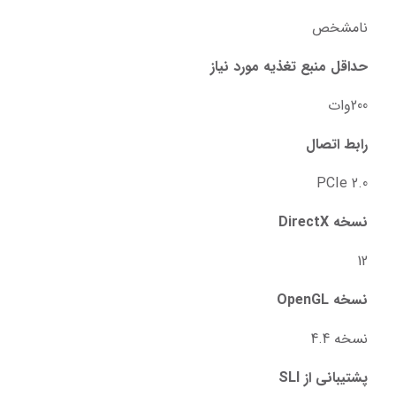
نامشخص
حداقل منبع تغذیه مورد نیاز
200وات
رابط اتصال
PCIe 2.0
نسخه DirectX
12
نسخه OpenGL
نسخه 4.4
پشتیبانی از SLI