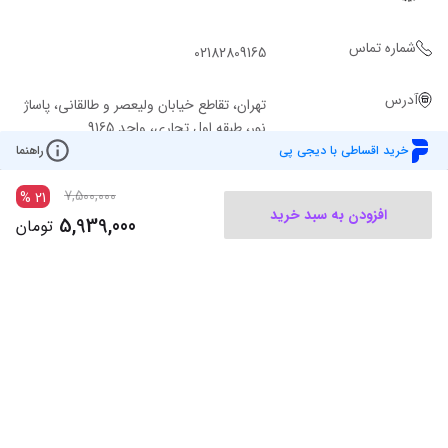
شماره تماس
02182809165
آدرس
تهران، تقاطع خیابان ولیعصر و طالقانی، پاساژ
نور، طبقه اول تجاری، واحد 9165
خرید اقساطی با دیجی پی
راهنما
7,500,000
%
21
افزودن به سبد خرید
5,939,000
تومان