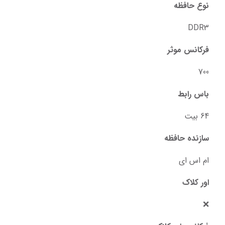
نوع حافظه
DDR3
فرکانس موثر
700
باس رابط
64 بیت
سازنده حافظه
ام اس ای
اور کلاک
❌