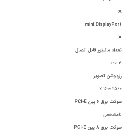
❌
mini DisplayPort
❌
تعداد مانیتور قابل اتصال
3 عدد
رزولوشن تصویر
2560 x 1600
سوکت برق 6 پین PCI-E
نامشخص
سوکت برق 8 پین PCI-E