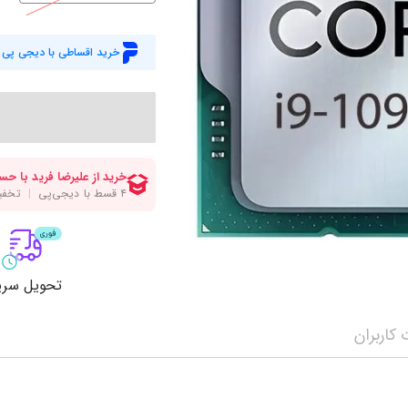
میز گیمینگ
اس
وبکم
کا
خرید اقساطی با دیجی پی
اکسسوری
منب
کول پد
رم
پاوربانک
سی‌
کابل‌ها
ماد
تحویل سری
کاربران