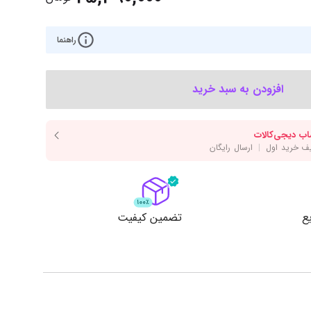
‌اس‌دی
کیبورد
رت گرافیک
موس
راهنما
ع تغذیه (پاور)
نمایش همه محصولات
افزودن به سبد خرید
پی‌یو
ربرد
ع
تضمین کیفیت