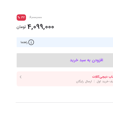
‌اس‌دی
کیبورد
رت گرافیک
موس
6,000,000
%
32
ع تغذیه (پاور)
نمایش همه محصولات
4,099,000
تومان
راهنما
پی‌یو
ربرد
افزودن به سبد خرید