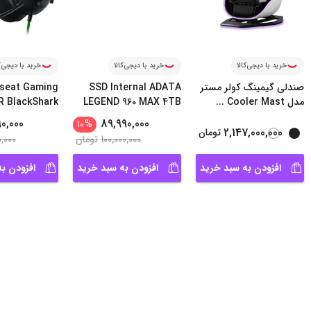
خرید با دیجی‌کالا
خرید با دیجی‌کالا
خرید با دیجی‌ک
صندلی گیمینگ کولر مستر
SSD Internal ADATA
seat Gaming
مدل Cooler Mast
...
LEGEND 960 MAX 4TB
 BlackShark
V2X
90,000
89,990,000
10
%
2,147,000,000
تومان
100,000,000
تومان
0,000
افزودن به سبد خرید
افزودن به سبد خرید
افزودن ب