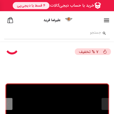
علیرضا فرید
تخفیف
%
7