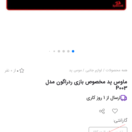
از
0
نفر
همه محصولات
/
لوازم جانبی
/
موس پد
0
ماوس پد مخصوص بازی ردراگون مدل
P003
ارسال از
1
روز کاری
گارانتی
: