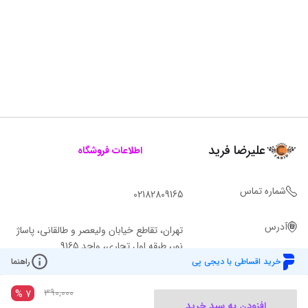
علیرضا فرید
اطلاعات فروشگاه
شماره تماس
02182809165
آدرس
تهران، تقاطع خیابان ولیعصر و طالقانی، پاساژ
نور، طبقه اول تجاری، واحد 9165
خرید اقساطی با دیجی پی
راهنما
390,000
%
7
افزودن به سبد خرید