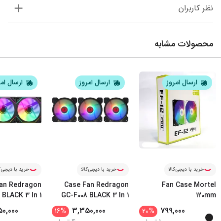
نظر کاربران
محصولات مشابه
ارسال امروز
ارسال امروز
ارسال ام
خرید با دیجی‌کالا
خرید با دیجی‌کالا
خرید با دیجی‌ک
an Redragon
Case Fan Redragon
Fan Case Mortel
 BLACK 3 In 1
GC-F008 BLACK 3 In 1
120mm
0,000
3,350,000
799,000
16
%
20
%