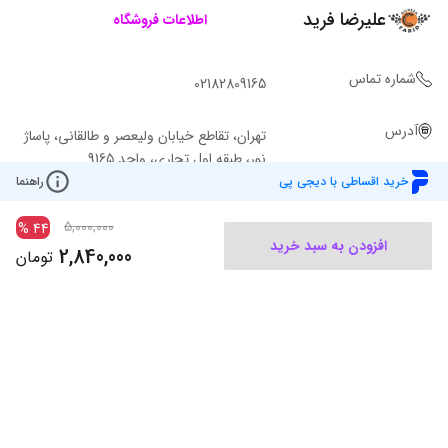
علیرضا فرید
اطلاعات فروشگاه
شماره تماس
02182809165
آدرس
تهران، تقاطع خیابان ولیعصر و طالقانی، پاساژ
نور، طبقه اول تجاری، واحد 9165
خرید اقساطی با دیجی پی
راهنما
5,000,000
%
44
افزودن به سبد خرید
2,840,000
تومان