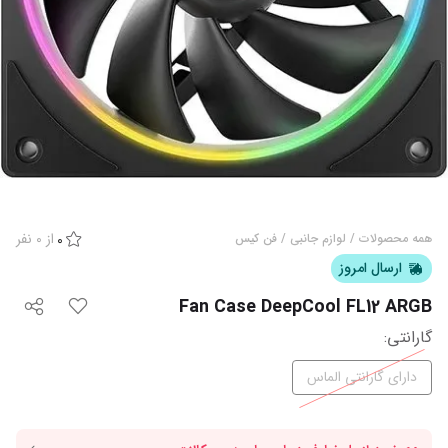
از
0
نفر
همه محصولات
/
لوازم جانبی
/
فن کیس
0
ارسال امروز
Fan Case DeepCool FL12 ARGB
گارانتی
:
دارای گارانتی الماس