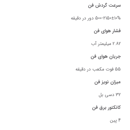
سرعت گردش فن
500-2150±10% دور در دقیقه
فشار هوای فن
2.82 میلیمتر آب
جریان هوای فن
55 فوت مکعب در دقیقه
میزان نویز فن
32 دسی بل
کانکتور برق فن
4 پین