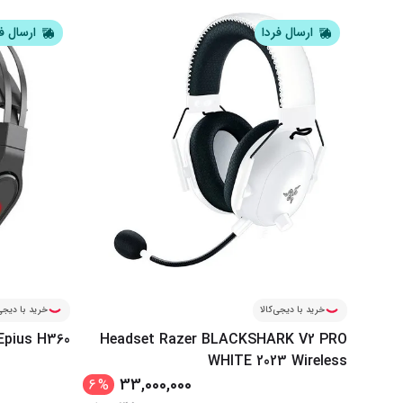
ارسال فردا
ارسال ف
خرید با دیجی‌کالا
خرید با دیجی‌
Epius H360
Headset Razer BLACKSHARK V2 PRO
WHITE 2023 Wireless
33,000,000
6
%