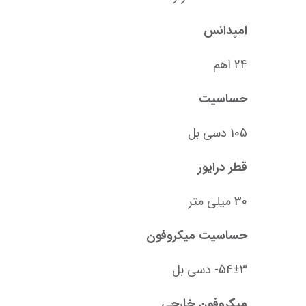
امپدانس
24 اهم
حساسیت
105 دسی بل
قطر درایور
30 میلی متر
حساسیت میکروفون
54±3- دسی بل
میکروفون خارجی