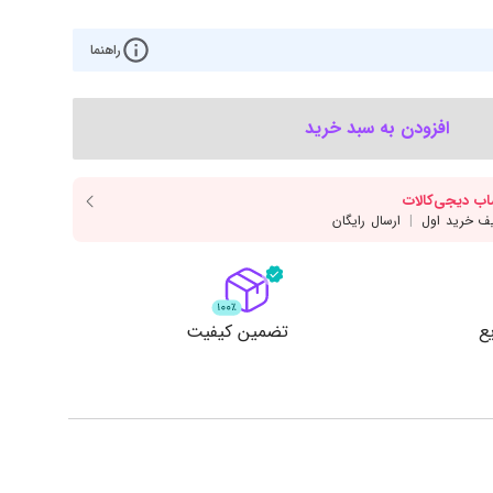
‌اس‌دی
کیبورد
رت گرافیک
موس
راهنما
ع تغذیه (پاور)
نمایش همه محصولات
افزودن به سبد خرید
پی‌یو
ربرد
ع
تضمین کیفیت