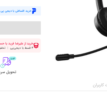
میز گیمینگ
اس
وبکم
کا
خرید اقساطی با دیجی پی
اکسسوری
منب
کول پد
رم
پاوربانک
سی‌
کابل‌ها
ماد
تحویل سری
کاربران