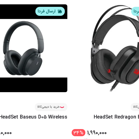
ردا
ارسال فردا
کالا
خرید با دیجی‌کالا
HeadSet Baseus D05 Wireless
HeadSet Redragon 
0,000
1,990,000
34
%