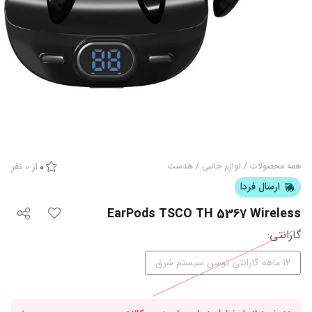
از
0
نفر
همه محصولات
/
لوازم جانبی
/
هدست
0
ارسال فردا
EarPods TSCO TH 5367 Wireless
گارانتی‌
:
12 ماهه گارانتی توسن سیستم شرق