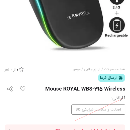
از
0
نفر
همه محصولات
/
لوازم جانبی
/
موس
0
ارسال فردا
Mouse ROYAL WBS-315 Wireless
گارانتی‌
:
اصالت و سلامت فیزیکی کالا