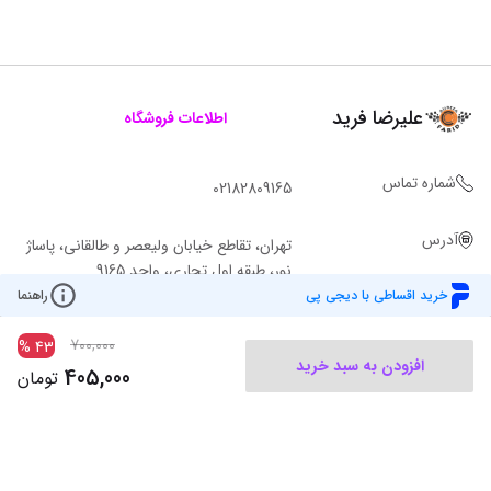
علیرضا فرید
اطلاعات فروشگاه
شماره تماس
02182809165
آدرس
تهران، تقاطع خیابان ولیعصر و طالقانی، پاساژ
نور، طبقه اول تجاری، واحد 9165
خرید اقساطی با دیجی پی
راهنما
700,000
%
43
افزودن به سبد خرید
405,000
تومان