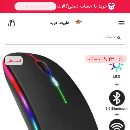
علیرضا فرید
تخفیف
%
43
قســطی