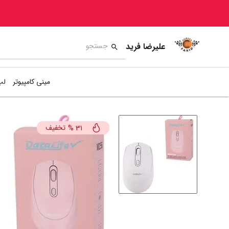
علیرضا فرید
مینی کامپیوتر
لپ
تخفیف
%
31