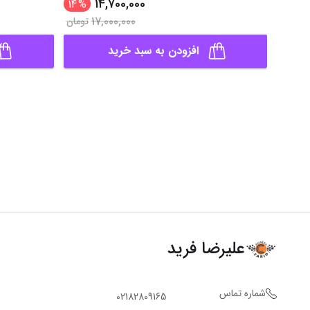
14,700,000
14
%
17,000,000
تومان
افزودن به سبد خرید
علیرضا فرید
شماره تماس
02182809165