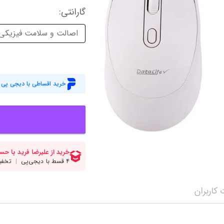
میز گیمینگ
اس
گارانتی‌
:
وبکم
کا
اصالت و سلامت فیزیکی ک
اکسسوری
منب
کول پد
رم
خرید اقساطی با دیجی پی
پاوربانک
سی‌
کابل‌ها
ماد
کاربران