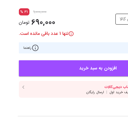
‌اس‌دی
کیبورد
1,000,000
%
31
رت گرافیک
موس
الا
690,000
تومان
ع تغذیه (پاور)
نمایش همه محصولات
تنها
1
عدد باقی مانده است.
راهنما
پی‌یو
ربرد
افزودن به سبد خرید