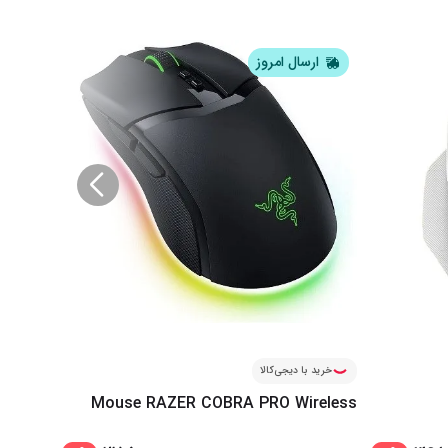
ارسال امروز
ار
خرید با دیجی‌کالا
خرید ب
V3 Pro
Mouse RAZER COBRA PRO Wireless
White