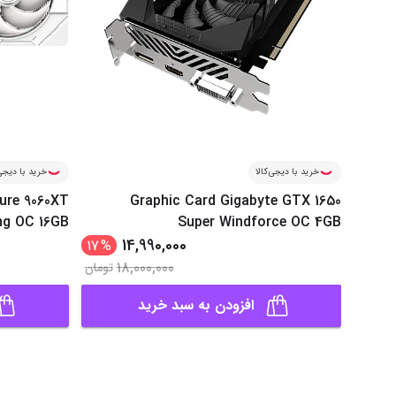
خرید با دیجی‌کالا
خرید با دیجی‌
ure 9060XT
Graphic Card Gigabyte GTX 1650
g OC 16GB
Super Windforce OC 4GB
14,990,000
17
%
18,000,000
تومان
افزودن به سبد خرید