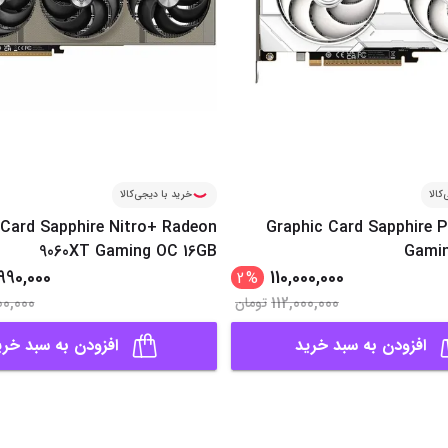
کالا
خرید با دیجی‌کالا
 Card Sapphire Nitro+ Radeon
Graphic Card Sapphire P
9060XT Gaming OC 16GB
Gamin
990,000
110,000,000
2
%
00,000
112,000,000
تومان
افزودن به سبد خرید
افزودن به سبد خری