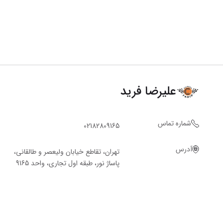
علیرضا فرید
شماره تماس
02182809165
آدرس
تهران، تقاطع خیابان ولیعصر و طالقانی،
پاساژ نور، طبقه اول تجاری، واحد 9165