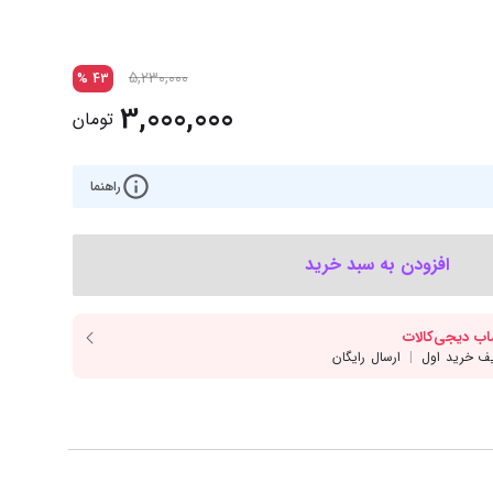
‌اس‌دی
کیبورد
رت گرافیک
موس
5,230,000
%
43
ع تغذیه (پاور)
نمایش همه محصولات
3,000,000
تومان
راهنما
پی‌یو
ربرد
افزودن به سبد خرید