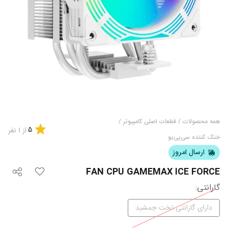
همه محصولات
/
قطعات اصلی کامپیوتر
/
5
از
1
نفر
خنک کننده سی‌پی‌یو
ارسال امروز
FAN CPU GAMEMAX ICE FORCE
گارانتی
:
دارای گارانتی تخت جمشید