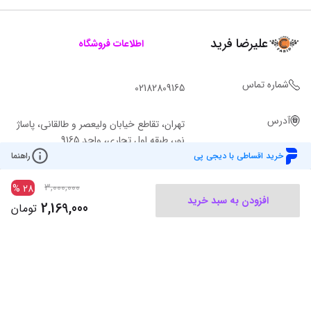
علیرضا فرید
اطلاعات فروشگاه
شماره تماس
02182809165
آدرس
تهران، تقاطع خیابان ولیعصر و طالقانی، پاساژ
نور، طبقه اول تجاری، واحد 9165
خرید اقساطی با دیجی پی
راهنما
3,000,000
%
28
افزودن به سبد خرید
2,169,000
تومان