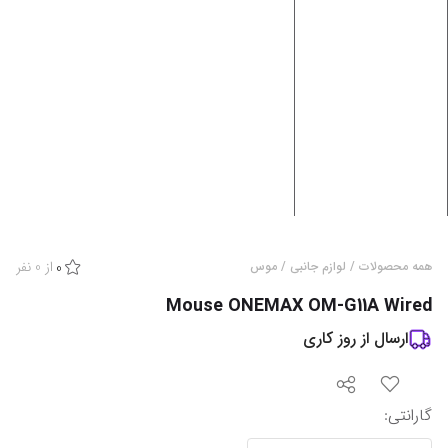
از
0
نفر
همه محصولات
/
لوازم جانبی
/
موس
0
Mouse ONEMAX OM-G11A Wired
ارسال از
روز کاری
گارانتی‌
: