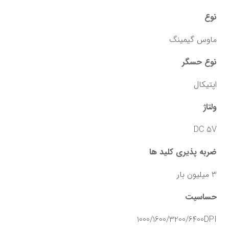
نوع
ماوس گیمینگ
نوع حسگر
اپتیکال
ولتاژ
DC 5V
ضربه پذیری کلید ها
3 میلیون بار
حساسیت
1000/1600/3200/6400DPI