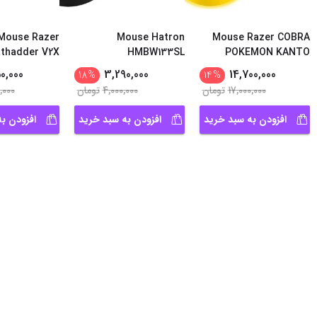
Mouse Razer
Mouse Hatron
Mouse Razer COBRA
thadder V2X
HMBW133SL
POKEMON KANTO
eed Wireless
EDITIOMN
0,000
3,290,000
14,700,000
18
%
14
%
17,000,000
تومان
4,000,000
تومان
,000
افزودن به سبد خرید
افزودن به سبد خرید
افزودن ب