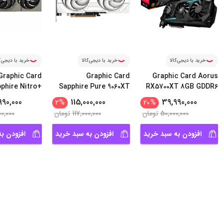
خرید با دیجی‌کالا
خرید با دیجی‌کالا
خرید با دیجی‌ک
Graphic Card
Graphic Card
Graphic Card Aorus
phire Nitro+
Sapphire Pure 9060XT
RX5700XT 8GB GDDR6
...
Radeon 90
...
Gami
990,000
115,000,000
39,990,000
2
%
20
%
50,000,000
تومان
117,000,000
تومان
00,000
افزودن به سبد خرید
افزودن به سبد خرید
افزودن ب