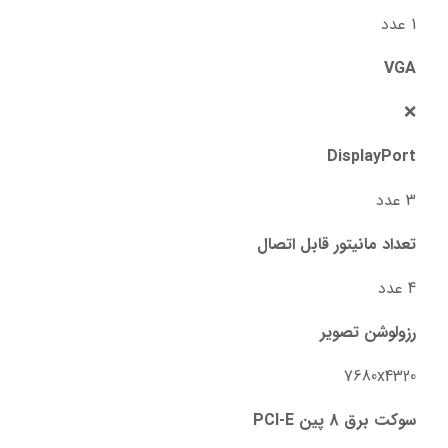
1 عدد
VGA
❌
DisplayPort
3 عدد
تعداد مانیتور قابل اتصال
4 عدد
رزولوشن تصویر
7680x4320
سوکت برق 8 پین PCI-E