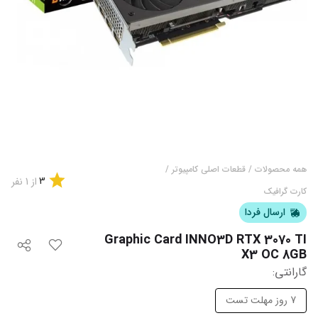
همه محصولات
/
قطعات اصلی کامپیوتر
/
3
از
1
نفر
کارت گرافیک
ارسال فردا
Graphic Card INNO3D RTX 3070 TI
X3 OC 8GB
گارانتی‌
:
7 روز مهلت تست