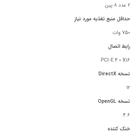
2 عدد 8 پین
حداقل منبع تغذیه مورد نیاز
750 وات
رابط اتصال
PCI-E 4.0 X16
نسخه DirectX
12
نسخه OpenGL
4.6
خنک‌ کننده