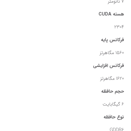
7 نانومتر
هسته CUDA
2304
فرکانس پایه
1560 مگاهرتز
فرکانس افزایشی
1620 مگاهرتز
حجم حافظه
6 گیگابایت
نوع حافظه
GDDR6