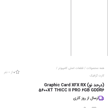
همه محصولات
/
قطعات اصلی کامپیوتر
/
از
0
نفر
0
کارت گرافیک
(درحد نو) Graphic Card XFX RX
5600XT THICC II PRO 6GB GDDR6
ارسال از
روز کاری