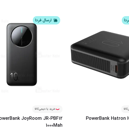
ردا
ارسال فردا
کالا
خرید با دیجی‌کالا
owerBank JoyRoom JR-PBF12
PowerBank Hatron 
1000Mah