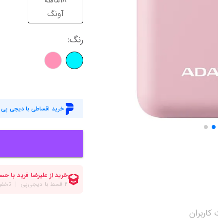
18ماهه
میز گیمینگ
اس
آونگ
وبکم
کا
رنگ
:
اکسسوری
منب
کول پد
رم
پاوربانک
سی‌
کابل‌ها
ماد
خرید اقساطی با دیجی پی
کاربران