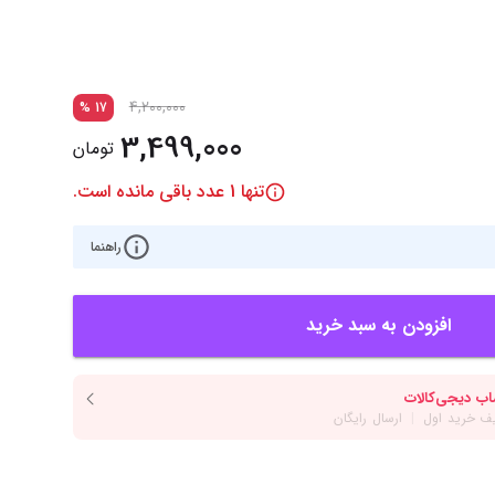
‌اس‌دی
کیبورد
رت گرافیک
موس
ع تغذیه (پاور)
نمایش همه محصولات
4,200,000
%
17
3,499,000
تومان
تنها
1
عدد باقی مانده است.
پی‌یو
ربرد
راهنما
افزودن به سبد خرید