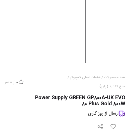
همه محصولات
/
قطعات اصلی کامپیوتر
/
از
0
نفر
0
منبع تغذیه (پاور)
Power Supply GREEN GP800A-UK EVO
80 Plus Gold 800W
ارسال از
روز کاری