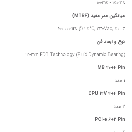
100ms - 150ms
میانگین عمر مفید (MTBF)
100.000hrs @ 25°C, 230Vac, 50Hz
نوع و ابعاد فن
(120mm FDB Technology (Fluid Dynamic Bearing
MB 20+4 Pin
1 عدد
CPU 12V 4+4 Pin
2 عدد
PCI-e 6+2 Pin