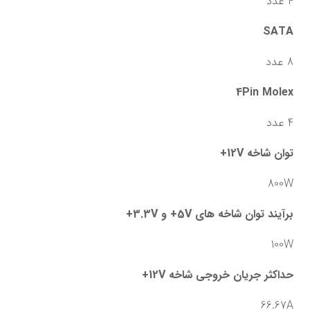
4 عدد
SATA
8 عدد
4Pin Molex
4 عدد
توان شاخه 12V+
800W
برآیند توان شاخه های 5V+ و 3.3V+
100W
حداکثر جریان خروجی شاخه 12V+
66.67A