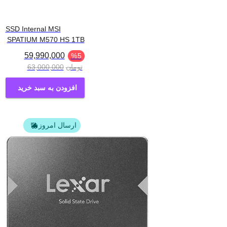
SSD Internal MSI
SPATIUM M570 HS 1TB
59,990,000
%
5
تومان
63,000,000
افزودن به سبد خرید
ارسال امروز