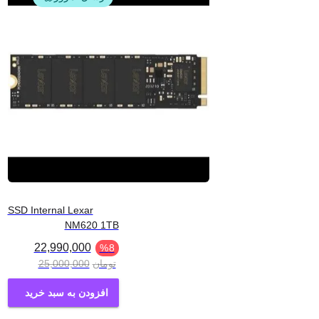
SSD Internal Lexar
NM620 1TB
22,990,000
%
8
تومان
25,000,000
افزودن به سبد خرید