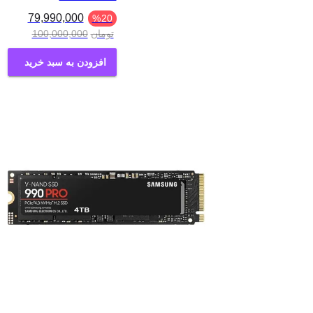
79,990,000
%
20
تومان
100,000,000
افزودن به سبد خرید