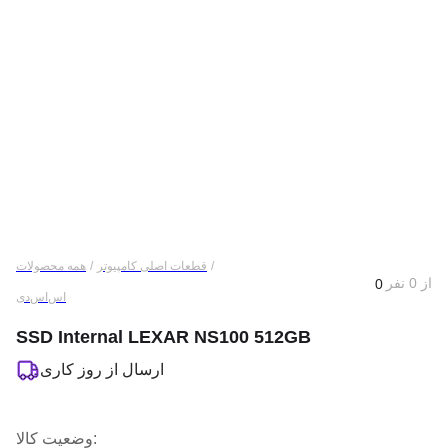
/
قطعات اصلی کامپیوتر
/
همه محصولات
از
0
نفر
0
اس‌اس‌دی
SSD Internal LEXAR NS100 512GB
ارسال از
روز کاری
:
وضعیت کالا