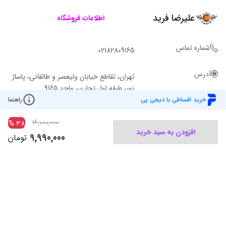
علیرضا فرید
اطلاعات فروشگاه
شماره تماس
02182809165
آدرس
تهران، تقاطع خیابان ولیعصر و طالقانی، پاساژ
نور، طبقه اول تجاری، واحد 9165
خرید اقساطی با دیجی پی
راهنما
16,000,000
%
38
افزودن به سبد خرید
9,990,000
تومان