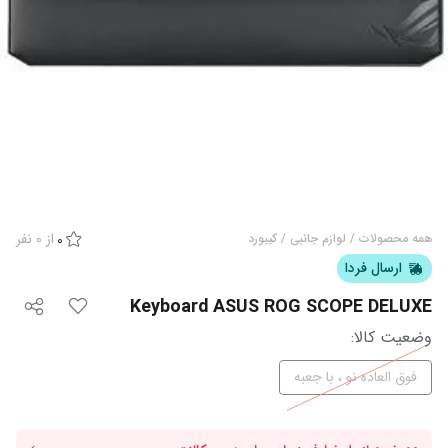
از
0
نفر
همه محصولات
/
لوازم جانبی
/
کیبورد
0
ارسال فردا
Keyboard ASUS ROG SCOPE DELUXE
وضعیت کالا
:
فوق العاده نو ، با جعبه