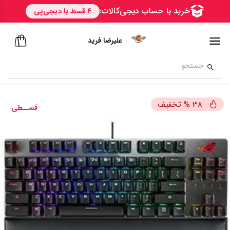
علیرضا فرید
تخفیف
%
38
قســطی