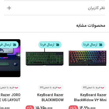
نظر کاربران
محصولات مشابه
ارسال فردا
ارسال فردا
ارسال فر
خرید با دیجی‌کالا
خرید با دیجی‌کالا
خرید با دیجی‌ک
 Razer JORO
KeyBoard Razer
KeyBoard Razer
E US LAYOUT
BLACKWIDOW
BlackWidow V3 Mini
...
ESSENTIAL Gr
...
Hype
00,000
15,750,000
14,990,000
21
%
25
%